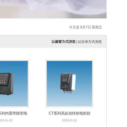
今天是 8月7日 星期五
以橱窗方式浏览
|
以目录方式浏览
X系列内置旁路型电
CT系列高起动转矩电机软
软起动器
启动器
023-11-22
2023-11-22