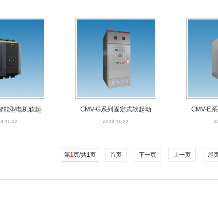
全智能型电机软起
CMV-G系列固定式软起动
CMV-
动器
控制装置
态
3-11-22
2023-11-22
2
第
1
页/共
1
页
首页
下一页
上一页
尾